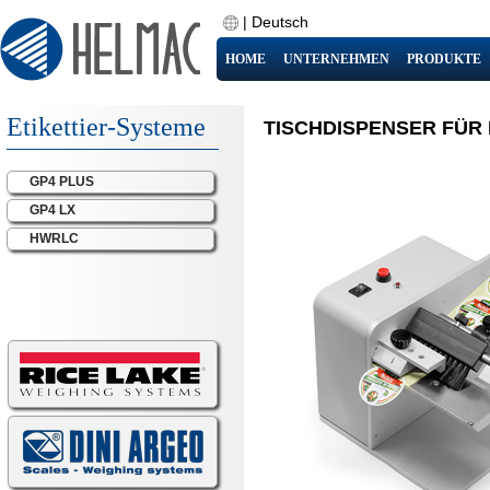
|
Deutsch
HOME
UNTERNEHMEN
PRODUKTE
Etikettier-Systeme
TISCHDISPENSER FÜR 
GP4 PLUS
GP4 LX
HWRLC