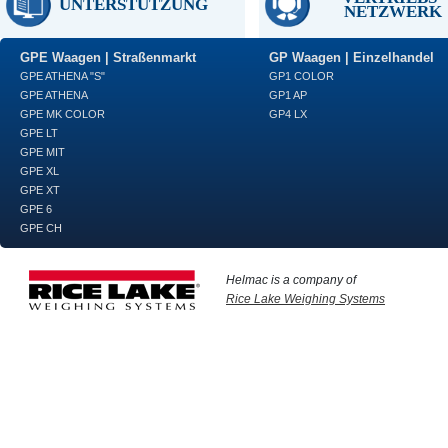
UNTERSTÜTZUNG
NETZWERK
GPE Waagen | Straßenmarkt
GP Waagen | Einzelhandel
GPE ATHENA "S"
GP1 COLOR
GPE ATHENA
GP1 AP
GPE MK COLOR
GP4 LX
GPE LT
GPE MIT
GPE XL
GPE XT
GPE 6
GPE CH
Helmac is a company of
Rice Lake Weighing Systems