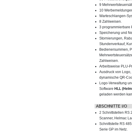
9 Mehrwertsteuersät
10 Werbemeldunge
Warteschlangen-Sy
8 Zahlweisen.
3 programmierbare 
Speicherung und Neu
Stornierungen, Raba
Stundenverkauf, K
Bedienersummen, P
Mehrwertsteuersätze 
Zahlweisen.
Arbeitsweise PLU-Pri
Ausdruck von Logo,
dynamische QR-Code
Logo-Verwaltung un
Software
HLL (Helm
geladen werden kan
ABSCHNITTE I/O
2 Schnittstellen RS
Scanner, Helmac La
Schnittstelle RS 48
Serie GP im Netz.