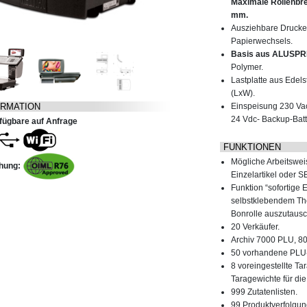
Maximale Rollenbr
mm.
Ausziehbare Druckei
Papierwechsels.
Basis aus ALUSP
Polymer.
Lastplatte aus Ede
(LxW).
ORMATION
Einspeisung 230 Vac
24 Vdc- Backup-Batt
fügbare auf Anfrage
FUNKTIONEN
Mögliche Arbeitswei
hung:
Einzelartikel oder S
Funktion “sofortige E
selbstklebendem Th
Bonrolle auszutaus
20 Verkäufer.
Archiv 7000 PLU, 80 
50 vorhandene PLU
8 voreingestellte Ta
Taragewichte für die
999 Zutatenlisten.
99 Produktverfolgun