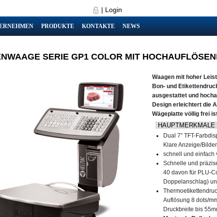
|
Login
ERNEHMEN
PRODUKTE
KONTAKTE
NEWS
NWAAGE SERIE GP1 COLOR MIT HOCHAUFLÖSEN
Waagen mit hoher Leist
Bon- und Etikettendruc
ausgestattet und hocha
Design erleichtert die 
Wägeplatte völlig frei ist
HAUPTMERKMALE
Dual 7” TFT-Farbdi
Klare Anzeige/Bilder 
schnell und einfach 
Schnelle und präzis
40 davon für PLU-Cod
Doppelanschlag) und
Thermoetikettendruc
Auflösung 8 dots/m
Druckbreite bis 55m