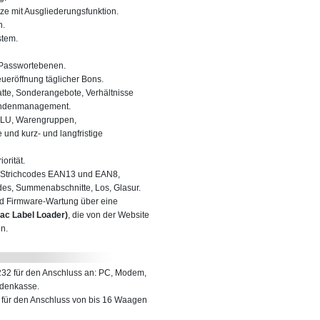
ze mit Ausgliederungsfunktion.
n.
stem.
Passwortebenen.
eröffnung täglicher Bons.
tte, Sonderangebote, Verhältnisse
undenmanagement.
LU, Warengruppen,
und kurz- und langfristige
orität.
 Strichcodes EAN13 und EAN8,
s, Summenabschnitte, Los, Glasur.
d Firmware-Wartung über eine
ac Label Loader)
, die von der Website
n.
 232 für den Anschluss an: PC, Modem,
denkasse.
5 für den Anschluss von bis 16 Waagen