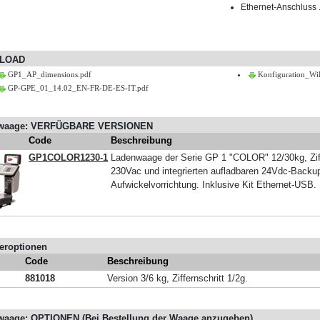
Ethernet-Anschluss 
LOAD
GP1_AP_dimensions.pdf
Konfiguration_Wi
GP-GPE_01_14.02_EN-FR-DE-ES-IT.pdf
waage: VERFÜGBARE VERSIONEN
Code
Beschreibung
GP1COLOR1230-1
Ladenwaage der Serie GP 1 "COLOR" 12/30kg, Ziff
230Vac und integrierten aufladbaren 24Vdc-Backup-
Aufwickelvorrichtung. Inklusive Kit Ethernet-USB.
ieroptionen
Code
Beschreibung
881018
Version 3/6 kg, Ziffernschritt 1/2g.
aage: OPTIONEN (Bei Bestellung der Waage anzugeben)