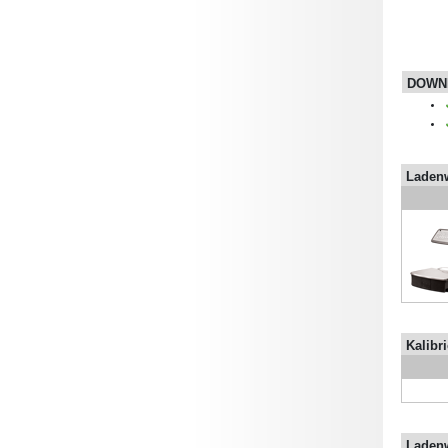
DOWN
Laden
Kalibr
Ladenw