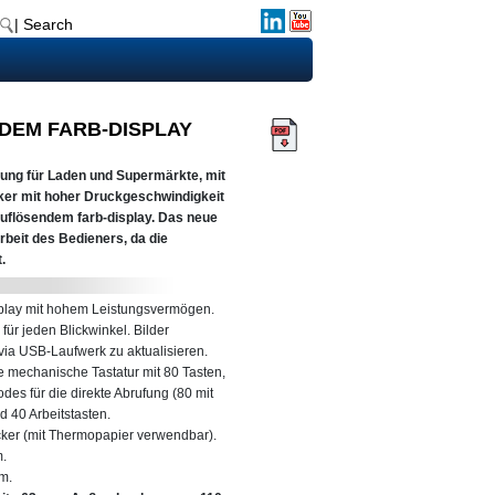
| Search
DEM FARB-DISPLAY
ung für Laden und Supermärkte, mit
ker mit hoher Druckgeschwindigkeit
uflösendem farb-display. Das neue
Arbeit des Bedieners, da die
.
splay mit hohem Leistungsvermögen.
für jeden Blickwinkel. Bilder
via USB-Laufwerk zu aktualisieren.
e mechanische Tastatur mit 80 Tasten,
es für die direkte Abrufung (80 mit
 40 Arbeitstasten.
ker (mit Thermopapier verwendbar).
m.
m.