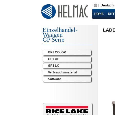
|
Deutsch
HOME
UNT
Einzelhandel-
LADE
Waagen
GP Serie
GP1 COLOR
GP1 AP
GP4 LX
Verbrauchsmaterial
Software