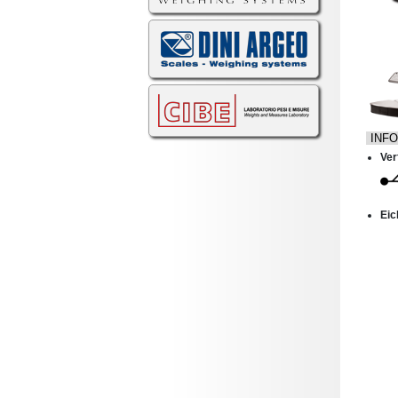
INF
Ver
Eic