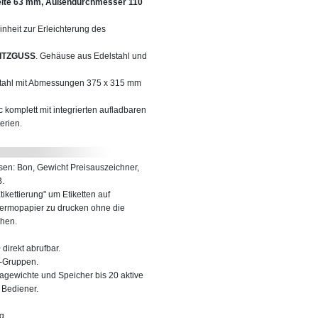
eite 63 mm, Außendurchmesser 110
nheit zur Erleichterung des
RITZGUSS
. Gehäuse aus Edelstahl und
lstahl mit Abmessungen 375 x 315 mm
 komplett mit integrierten aufladbaren
erien.
sen: Bon, Gewicht Preisauszeichner,
B.
tikettierung" um Etiketten auf
ermopapier zu drucken ohne die
chen.
direkt abrufbar.
-Gruppen.
ragewichte und Speicher bis 20 aktive
 Bediener.
g.